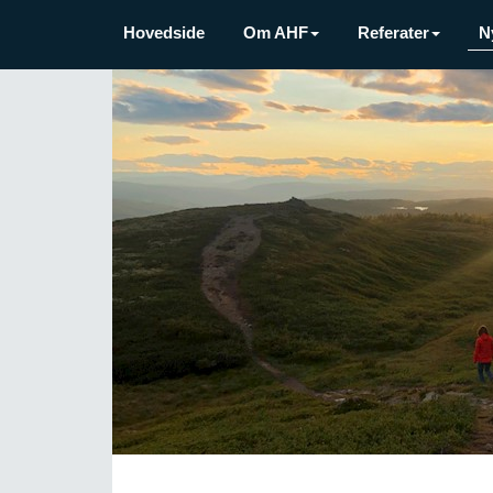
Hovedside
Om AHF
Referater
N